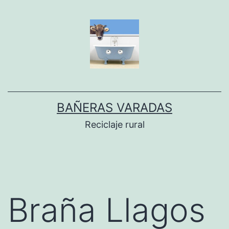
Dir
al
conteníu
BAÑERAS VARADAS
Reciclaje rural
Braña Llagos