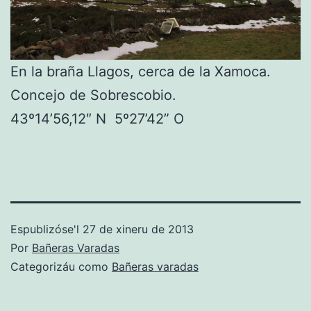
En la braña Llagos, cerca de la Xamoca.
Concejo de Sobrescobio.
43º14’56,12″ N 5º27’42” O
Espublizóse'l
27 de xineru de 2013
Por
Bañeras Varadas
Categorizáu como
Bañeras varadas