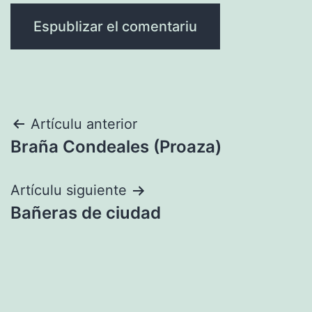
Navegación
Artículu anterior
Braña Condeales (Proaza)
pelos
artículos
Artículu siguiente
Bañeras de ciudad