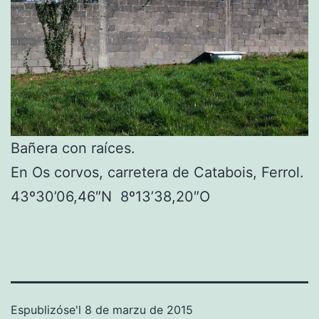
Bañera con raíces.
En Os corvos, carretera de Catabois, Ferrol.
43º30’06,46″N 8º13’38,20″O
Espublizóse'l
8 de marzu de 2015