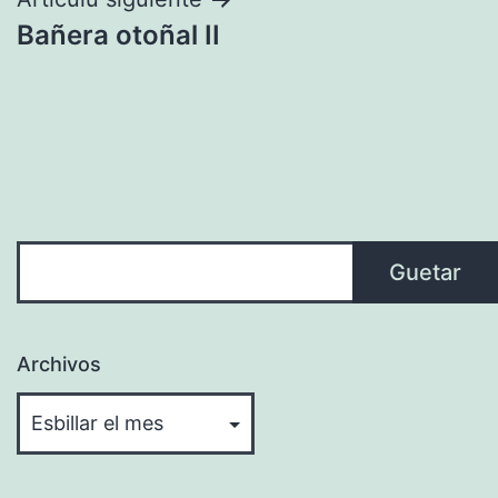
artículos
Bañera otoñal II
Guetar
Guetar
Archivos