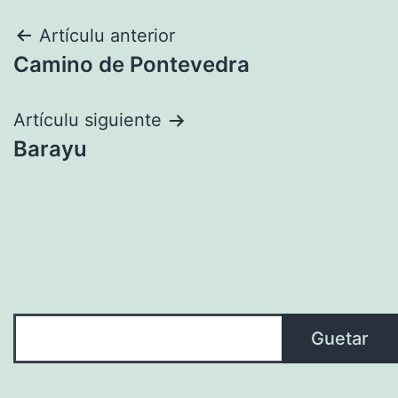
Navegación
Artículu anterior
Camino de Pontevedra
pelos
artículos
Artículu siguiente
Barayu
Guetar
Guetar