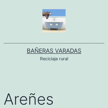
Dir
al
conteníu
BAÑERAS VARADAS
Reciclaje rural
Areñes