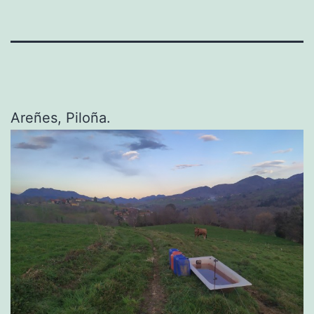
Areñes, Piloña.