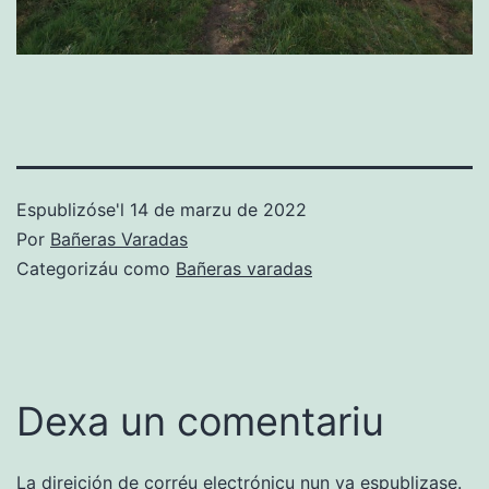
Espublizóse'l
14 de marzu de 2022
Por
Bañeras Varadas
Categorizáu como
Bañeras varadas
Dexa un comentariu
La direición de corréu electrónicu nun va espublizase.