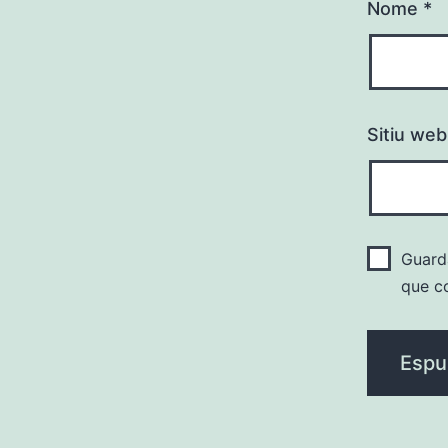
Nome
*
Sitiu web
Guarda
que c