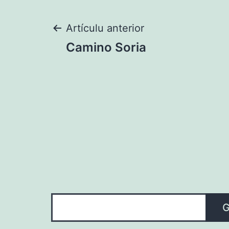
Navegación
Artículu anterior
Camino Soria
pelos
artículos
Guetar
G