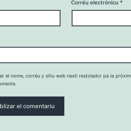
Corréu electrónicu
*
r el nome, corréu y sitiu web nesti restolador pa la próx
omente.