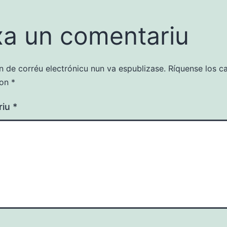
a un comentariu
ón de corréu electrónicu nun va espublizase.
Ríquense los 
con
*
riu
*