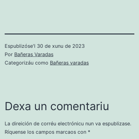
Espublizóse'l
30 de xunu de 2023
Por
Bañeras Varadas
Categorizáu como
Bañeras varadas
Dexa un comentariu
La direición de corréu electrónicu nun va espublizase.
Ríquense los campos marcaos con
*