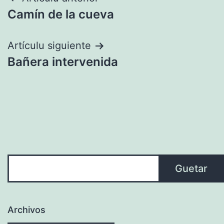
Navegación
Camín de la cueva
pelos
artículos
Artículu siguiente
Bañera intervenida
Guetar
Guetar
Archivos